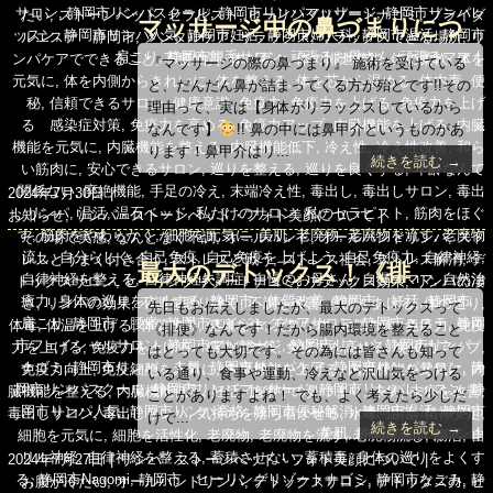
サロン
,
静岡市リンパスクール
,
静岡市リンパマッサージ
,
静岡市リンパレ
リ
たい
,
ストーンベッド
,
セラピスト
,
ヒーリングリゾートナゴミ
,
ブライダ
マッサージ中の鼻づまりにつ
ッスン
,
静岡市リンパ人気
,
静岡市妊活
,
静岡市婦人科
,
静岡市温活
,
静岡市
ー
ルエステ 静岡市
,
メンタルケア
,
リラックス
,
リラックスできる場所
,
リ
肩こり
,
静岡市脱毛サロン
,
頑張るお母さん
,
頑張るママ
ンパケアでできること
,
不要物質
,
体が喜ぶ
,
体の排泄機能
,
体の柔軟
,
体を
いて
『マッサージの際の鼻づまり』 施術を受けている
元気に
,
体を内側からきれいに
,
体を整える
,
体を芯から温める
,
体内毒
,
便
と、だんだん鼻が詰まってくる方が殆どです!!その
秘
,
信頼できるサロン
,
健康意識
,
免疫力
,
免疫力を上げる
,
免疫力を上げ
理由って、実は【身体がリラックスしているから
る 感染症対策
,
免疫力を高める
,
免疫力アップ
,
内臓機能を上げる
,
内臓
なんです】
!! 鼻の中には鼻甲介というものがあ
機能を元気に
,
内臓機能を整える
,
内臓機能低下
,
冷え性
,
冷え性改善
,
和ら
ります！鼻甲介はリ...
続きを読む →
い筋肉に
,
安心できるサロン
,
巡りを整える
,
巡りを良くする
,
年齢なんて
関係ない
,
廃絶機能
,
手足の冷え
,
末端冷え性
,
毒出し
,
毒出しサロン
,
毒出
投
2024年7月30日
しリンパ
,
温活
,
温石ベッド
,
私だけのサロン
,
私のセラピスト
,
筋肉をほぐ
稿
カ
お知らせ
,
リンパ・ストーンベッド・フォト美顔について
す
,
筋肉をやわらかく
,
細胞を元気に
,
美肌
,
老廃物
,
老廃物を流す
,
老廃物
日:
テ
タ
その場で実感
,
なんとなく不調
,
オールハンド
,
オールハンドリンパ
,
スト
流し
,
自分らしく
,
自己免疫
,
自己免疫を上げよう
,
自己免疫力
,
自律神経
,
ゴ
グ
レスとうまく付き合う
,
ストレスと戦う
,
ストレス社会
,
ストレス解消
,
デ
最大のデトックス！《排
自律神経を整える
,
自律神経失調症
,
自慢のお母さん
,
自慢のママ
,
自然治
リ
トックスサロン
,
ヒーリングリゾートナゴミ
,
リラックス効果
,
リンパの凄
癒力
,
身体の巡りをよくする
,
静岡市 体質改善
,
静岡市 妊活
,
静岡市
ー
さ
,
リンパの効果
,
不調を取り除く
,
不調を改善
,
代謝をあげる
,
体の巡り
,
便》！！
先日もお伝えしましたが、最大のデトックスって
肩こり
,
静岡市 腰痛
,
静岡市エイジングケアサロン
,
静岡市エステ
,
静岡
体毒
,
体温を上げる
,
体質改善
,
健康な体
,
元気な体
,
元気の源
,
免疫力
,
免疫
《排便》なんです！だから腸内環境を整えること
市フェイシャルサロン
,
静岡市マッサージ
,
静岡市リンパ
,
静岡市リンパ
力を上げる
,
免疫力を上げる 感染症対策
,
免疫力を高める
,
免疫力アップ
,
はとっても大切です。その為には皆さんも知って
ナゴミ
,
静岡市リンパ 人気
,
静岡市リンパケア
,
静岡市リンパサロン
,
静
免疫力向上
,
免疫細胞を元気に
,
内臓機能を上げる
,
内臓機能を元気に
,
内
いる通り、食事や運動、冷えなど沢山気をつける
岡市リンパスクール
,
静岡市リンパマッサージ
,
静岡市リンパレッスン
,
静
臓機能を整える
,
内臓機能低下
,
妊活
,
施術中の鼻づまり
,
未病
,
未病を改善
,
ことがありますよね！ でも、よく考えたら少しだ
岡市リンパ人気
,
静岡市リンパ資格
,
静岡市便秘解消
,
静岡市温活
,
静岡市
毒出しサロン
,
毒出しリンパ
,
気持ちを落ち着かせる
,
水毒
,
温活
,
精神安定
,
けで...
続きを読む →
美肌
,
静岡市美肌サロン
細胞を元気に
,
細胞を活性化
,
老廃物
,
老廃物を流す
,
老廃物流し
,
腸活
,
自
リル神経
,
自律神経を整える
,
蓄積させない
,
蓄積毒
,
身体の巡りをよくす
投
カ
2024年7月27日
リンパ・ストーンベッド・フォト美顔について
る
,
静岡市Nagomi
,
静岡市 ヒーリングリゾートナゴミ
,
静岡市なごみ
,
静
稿
タ
テ
お腹が冷たい
,
オールハンドリンパ
,
デトックスサロン
,
デトックス力
,
ヒ