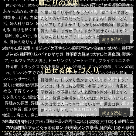
肩こりの原因
ンパ
,
静岡市リンパマッサージ
,
首の痛み
ー
体がだるい
,
体をケアする時間
,
体を内側からきれいに
,
体を温める
,
体を
芯から温める
,
体温調節
,
体調を整える
,
体調不良改善
,
内臓を温める
,
内臓
＼辛い肩こりを何とかしたい！／ 肩こりってほと
機能を上げる
,
内臓機能を整える
,
内臓機能低下
,
副交感神経
,
天然鉱石
,
妊
んどの方が悩みだったりしますよね！普段、どん
活
,
婦人科サロン
,
婦人科系の悩み
,
子宮を元気に
,
子宮を温める
,
巡りを整
なケアしてますか？ しっかり体の老廃物、疲労物
える
,
巡りを良くする
,
手当の力
,
更年期
,
未病
,
温活
,
癒しのサロン
,
癒しの
質の『毒』は出せていますか？流せていますか？
場所
,
癒しの手
,
癒しの空間
,
自律神経
,
自律神経を整える
,
薬石
,
薬石ジェ
ちゃんとしたケアで、しっかりと『...
続きを読む →
ル
,
身体の巡りをよくする
,
身体を内側から温める
,
遠赤外線
,
鉱石
,
隠れ家
サロン
,
静岡市エイジングケアサロン
,
静岡市フェイシャルサロン
,
静岡市
投
カ
2024年10月12日
リンパ・ストーンベッド・フォト美顔について
リンパ
,
静岡市リンパマッサージ
,
静岡市人気マッサージ
,
高血圧
,
鬱病
稿
タ
テ
オールハンドリンパ
,
キレイな血
,
ストレス解消
,
ストレス過多
,
セルフケ
日:
グ
ゴ
ア
,
セルフケアの大切さ
,
ヒーリングリゾートナゴミ
,
ブライダルエステ
リ
静岡市
,
リラックスできる場所
,
リンパの凄さ
,
リンパの効果
,
リンパの流
「出せる体」づくり
ー
れ
,
リンパケアでできること
,
リンパケアの大切さ
,
リンパサロン静岡
,
リ
ンパマッサージ
,
リンパマッサージ静岡
,
リンパ浮腫
,
体毒
,
体質改善
,
凝り
,
排泄機能、しっかり働かせていますか？ デトック
凝りは老廃物が原因
,
太りやす
,
妊活
,
姿勢が悪い
,
子宮を元気に
,
子宮を温
スとは、体内にある毒素（有害ミネラル・有害化
める
,
子育てママ
,
子育てママ応援サロン
,
定期的なケア
,
巡りを整える
,
巡
学物質）や不要となった老廃物を体外へ排出する
りを良くする
,
慢性化
,
本物のリンパケア
,
毒
,
毒出しサロン
,
毒出しリンパ
,
こと。普通に生活をしていれば、体にそういった
浮腫みの原因
,
浮腫みを取る
,
浮腫みケア
,
温活
,
滞り
,
疲れやすい
,
痩せや
ものは常に入ってきてしまいます。通常は尿・
すい体質
,
痩せやすい体質に
,
細胞から生まれ変わる
,
老廃物を流す
,
老廃
便・汗・髪・爪...
続きを読む →
物流し
,
肩こり
,
肩こり 静岡市
,
腸活
,
自律神経を整える
,
血液をきれいに
,
身体の巡りをよくする
,
運動不足
,
静岡市エイジングケアサロン
,
静岡市エ
投
カ
2024年8月3日
リンパ・ストーンベッド・フォト美顔について
ステ
,
静岡市フェイシャルサロン
,
静岡市メンズ脱毛
,
静岡市リンパ
,
静岡
稿
タ
テ
708鉱石
,
いくつになってもキレイでいたい
,
いくつになっても若々しく
,
市リンパ ナゴミ
,
静岡市リンパ 人気
,
静岡市リンパケア
,
静岡市リンパ
日:
グ
ゴ
やわらかい筋肉を作る
,
ウイルスに負けない体
,
ウイルス対策
,
キレイでい