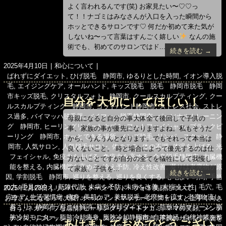
よく言われるんです(笑) お家見たい〜♡♡っ
て！！ナゴミはみなさんが入口を入った瞬間から
ホッとできるサロンです♡ 何だか初めて来た気が
しないね〜って言葉はすんごく嬉しい
なんの施
術でも、初めてのサロンではド...
続きを読む →
投
カ
2025年4月10日
和心について
稿
タ
テ
ばれずにダイエット
,
ひげ脱毛 静岡市
,
ゆるりとした時間
,
イオン導入脱
日:
グ
ゴ
毛
,
エイジングケア
,
オールハンド
,
キッズ脱毛 脱毛 静岡市脱毛 静岡
リ
市キッズ脱毛
,
クリスタルフォト 静岡市
,
クールスカルプティング
,
クー
自分を大切にしてほしい！
ー
ルスカルプティング 静岡市
,
ゴッドハンド静岡市
,
ストレス社会
,
ストレ
ス過多
,
バイマッハ脱毛器
,
バイマッハ脱毛静岡市
,
パーソナルトレーニン
母親になると自分の事大体全て後回しで子供の
グ 静岡市
,
ヒーリングリゾートナゴミ
,
フォトフェイシャル
,
ブラックピ
事、家族の事が優先になりますよね。私もそうだ
ーリング 静岡市
,
ホッとできる場所
,
メンズ脱毛
,
リンパ スクール 静
から、うんうんとなります。でもそれって本当は
岡市
,
人気サロン
,
人気脱毛サロン
,
体のごみ
,
体の不調
,
体温を上げる
,
光
良くないこと。 時と場合によって優先するのは仕
フェイシャル
,
免疫力を上げる
,
免疫力を高める
,
全身脱毛静岡市
,
内臓機
方ないことですが自分の全てを犠牲にして我慢し
能を整える
,
内臓機能を高める
,
冷え予防
,
冷え性改善
,
凝りは老廃物が原
て家族、子供を...
続きを読む →
因
,
学割脱毛 静岡市
,
巡りを整える
,
巡りを良くする
,
心地よい時間
,
手当
の力
,
手足の冷え
,
新陳代謝
,
未病を予防
,
未病を改善
,
末端冷え性
,
毛穴
,
毛
投
カ
2025年2月28日
リンパ・ストーンベッド・フォト美顔について
穴ケア
,
生活習慣病
,
痩身
,
美肌ケア
,
美肌脱毛
,
老廃物を流す
,
老廃物流し
,
稿
タ
テ
お母さんになるって大変
,
オールハンドマッサージ
,
ストレスと上手く向き
肩こり 静岡市
,
肩こり解消
,
脂肪冷却ダイエット
,
脂肪冷却マシーン
,
脂
日:
グ
ゴ
合う
,
ネガティブな感情
,
ヒーリングリゾートナゴミ
,
ママの笑顔
,
メンテ
肪冷却モニター
,
脂肪冷却痩身
,
脂肪冷却静岡市
,
自律神経
,
自律神経を整
リ
ナンス
,
リフレッシュ
,
リンパ スクール 静岡市
,
不調のサイン
,
不調を
あけましておめでとうござい