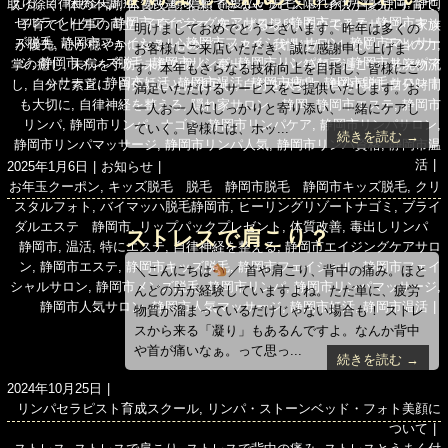
える
,
自律神経失調症
,
赤ら顔改善
,
都度払い脱毛
,
隠れ家サロン静岡
,
静岡
ー
取り除く
,
体の不調
,
体質改善
,
信頼できるセラピスト
,
子供が優先
,
子育て
,
セルライトケア
,
静岡市エイジングケアサロン
,
静岡市エステ
,
静岡市キッ
子育てと仕事の両立
,
子育てママ
,
安らげる場所
,
安心できるサロン
,
家族
ます
明けましておめでとうございます。昨年は多くの
ズ脱毛
,
静岡市フェイシャル
,
静岡市フェイシャルサロン
,
静岡市マッサー
が優先
,
心が穏やかになる
,
心のデトックス
,
我慢ばかりしない
,
手当の力
,
お客様にご来店いただき、誠に感謝申し上げま
ジ
,
静岡市メンズ脱毛
,
静岡市リンパ
,
静岡市リンパケア
,
静岡市リンパマ
掌の癒し
,
未病を予防
,
未病を防ぐ
,
毒出しリンパ
,
笑顔で過ごす
,
老廃物流
す。本年もさらなる技術向上を目指し、皆様にご
ッサージ
,
静岡市妊活
,
静岡市温活
,
静岡市痩身
,
静岡市脱毛サロン
し
,
自分に素直に
,
自分のことは後回し
,
自分を大切に
,
自分時間
,
自分時間
満足いただけるサービスをご提供いたします。お
も大切に
,
自律神経を整える
,
隠れ家サロン 静岡
,
静岡市エステ
,
静岡市
一人お一人にしっかりと寄り添い、一緒にケアし
リンパ
,
静岡市リンパ ナゴミ
,
静岡市リンパケア
,
静岡市リンパサロン
,
ていく。皆様には、ホッ...
続きを読む →
静岡市リンパマッサージ
,
静岡市リンパ人気
,
静岡市リンパ資格
,
静岡市温
活
投
カ
2025年1月6日
お知らせ
稿
タ
テ
お年玉クーポン
,
キッズ脱毛 脱毛 静岡市脱毛 静岡市キッズ脱毛
,
クリ
日:
グ
ゴ
スタルフォト
,
バイマッハ脱毛静岡市
,
ヒーリングリゾートナゴミ
,
ブライ
リ
ダルエステ 静岡市
,
リップパックプレゼント
,
体質改善
,
毒出しリンパ
ストレスで肩こり？
ー
静岡市
,
温活
,
特にエステ
,
自律神経を整える
,
静岡市エイジングケアサロ
ン
,
静岡市エステ
,
静岡市キッズ脱毛
,
静岡市フェイシャル
,
静岡市フェイ
＼こんにちは
／ 首や肩こり、背中の痛み。ほと
シャルサロン
,
静岡市メンズ脱毛
,
静岡市リンパ
,
静岡市リンパマッサージ
,
んどの方が経験していますよね。ただ単に、疲労
静岡市人気サロン
,
静岡市人気マッサージ
,
静岡市妊活
,
静岡市温活
物質が溜まっているだけじゃない場合も！ ストレ
スから来る「凝り」もあるんですよ。なんか背中
や首が痛いなぁ。って思っ...
続きを読む →
投
2024年10月25日
稿
カ
リンパセラピスト育成スクール
,
リンパ・ストーンベッド・フォト美顔に
日:
テ
ついて
タ
ゴ