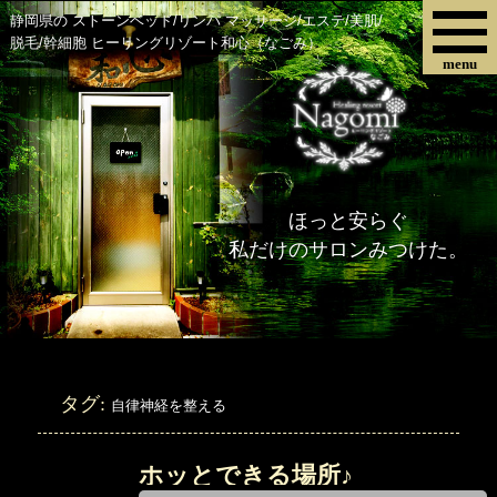
静岡県の ストーンベッド/リンパ マッサージ/エステ/美肌/
脱毛/幹細胞 ヒーリングリゾート和心（なごみ）
menu
ほっと安らぐ
私だけのサロンみつけた。
タグ:
自律神経を整える
ホッとできる場所♪