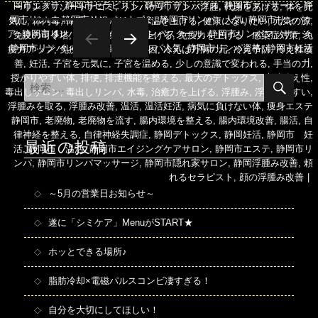
岡市エステ
,
静岡市セラピスト
,
静岡市デトックス
,
静岡市マッサージ
,
静
日:
グ
ゴ
ーリングリゾートナゴミ
,
リンパケア
,
リンパ浮腫
,
代謝をあげる
,
体を元
岡市リンパ
,
静岡市リンパ ナゴミ
,
静岡市リンパ 人気
,
静岡市リンパケ
リ
気に
,
体内毒
,
体毒
,
体温が低い
,
体温を上げる
,
健康になりたい
,
元気の源
,
投
ページ
1
ア
,
静岡市リンパサロン
,
静岡市リンパスクール
,
静岡市リンパマッサージ
,
ー
免疫の司令塔
,
免疫力
,
免疫力を上げる
,
免疫力を上げる 感染症対策
,
免
稿
静岡市リンパレッスン
,
静岡市リンパ人気
,
静岡市リンパ資格
,
静岡市妊活
疫力アップ
,
免疫力向上
,
冷えの原因
,
冷えは万病の元
,
冷え予防
,
冷え性改
ナ
次のペ
善
,
妊活
,
子宮を元気に
,
子宮を温める
,
少しの意識で変われる
,
手当の力
,
ビ
ージ
検
授かりやすい体
,
排便
,
排泄機能を整える
,
最大のデトックス
,
末端冷え性
,
検
ゲ
索
毒出しサロン
,
毒出しリンパ
,
水毒
,
治癒力を上げる
,
浮腫み
,
浮腫みやすい
,
索
ー
浮腫みを取る
,
浮腫み改善
,
温活
,
温活妊活
,
病気に負けない体
,
痩身エステ
対
シ
静岡市
,
老廃物
,
老廃物を流す
,
腸内環境を整える
,
腸内環境改善
,
腸活
,
自
象:
ョ
律神経を整える
,
自律神経失調症
,
静岡デトックス
,
静岡妊活
,
静岡市 妊
ン
最近の投稿
活
,
静岡市 温活
,
静岡市エイジングケアサロン
,
静岡市エステ
,
静岡市リ
ンパ
,
静岡市リンパマッサージ
,
静岡市隠れ家サロン
,
静岡浮腫み改善
,
頼
れるセラピスト
,
顔の浮腫み改善
～5月の営業日お知らせ～
遂に「シミケア」MenuがSTART★
ホッとできる場所♪
脂肪冷却×電磁パルスコンビ凄すぎる！
自分を大切にしてほしい！