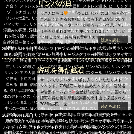
ストレス
,
ストレスで肩こり
,
ストレスで背中の痛み
,
ストレスとうまく付
リンパの日
グ
リ
き合う
,
ストレスを抱えない
,
ストレス緩和
,
ストレス過多
,
ヒーリングリ
ー
ゾートナゴミ
,
リンパ スクール 静岡市
,
リンパの凄さ
,
リンパの効果
,
＼こんにちは
／ 「今日はリンパの日」毎月必ず
リンパの流れ
,
リンパケア
,
リンパケアの大切さ
,
リンパサロン静岡
,
リン
ご来店くださるお客様。いつも予約日が近づいて
パマッサージ
,
リンパ浮腫
,
万病
,
慢性化
,
未病を予防
,
未病を改善
,
浮腫み
,
くると、「もう少しだ！頑張ろっ」って思えて、
浮腫みの原因
,
浮腫みやすい
,
疲れが取れない
,
疲れの原因
,
疲れやすい
,
疲
仕事も頑張れます。と仰ってくれました！嬉しい
れを取り除く
,
疲れを残さない
,
疲れを解消
,
肩こり 静岡市
,
背中の痛み
,
♡ 昨日まで、首も肩も背中もガチガ...
続きを読む →
自律神経を整える
,
自律神経失調症
,
隠れ家サロン
,
静岡市 隠れ家サロン
,
静岡市リンパ
,
静岡市リンパ ナゴミ
,
静岡市リンパ 人気
,
静岡市リンパ
投
カ
2024年10月19日
リンパ・ストーンベッド・フォト美顔について
ケア
,
静岡市リンパサロン
,
静岡市リンパスクール
,
静岡市リンパマッサー
稿
タ
テ
ゆるりとした時間
,
オールハンド
,
ヒーリングリゾートナゴミ
,
ブライダル
ジ
,
静岡市リンパ人気
,
静岡市リンパ資格
日:
グ
ゴ
エステ 静岡市
,
リラックスできる場所
,
リンパ
,
リンパ スクール 静岡
リ
市
,
リンパの凄さ
,
リンパの効果
,
リンパの日
,
リンパの流れ
,
リンパケア
,
許可を得た鉱石
ー
リンパケアの大切さ
,
リンパサロン静岡
,
リンパスクール
,
リンパマッサー
ジ静岡
,
予約の日
,
体をケアする時間
,
体を内側からきれいに
,
体を芯から
サロンでリンパケアの前に入っていただくストー
温める
,
体毒
,
信頼できるセラピスト
,
内臓機能を上げる
,
内臓機能を整え
ンベッド。708鉱石を敷き詰めたベッド。 岩盤浴
る
,
凝りは老廃物が原因
,
子宮が冷える
,
子宮を元気に
,
子宮を温める
,
心と
や岩盤ドームとは
全然効能が違います。国から
体のデトックス
,
心と体のバランス
,
心のデトックス
,
楽しみ
,
毒出し
,
毒出
認可を得た愛知県北設楽郡の出来山で採掘される
しリンパ
,
毒出しリンパ 静岡市
,
温活
,
特別な場所
,
特別な日
,
特別な空間
,
708号鉱石。 世...
続きを読む →
生活の一部に
,
疲れが取れない
,
疲れの原因
,
癒しのサロン
,
老廃物を流す
,
老廃物流し
,
肩こり 静岡市
,
背中の痛み
,
自律神経
,
自律神経を整える
,
身
投
カ
2024年10月16日
リンパ・ストーンベッド・フォト美顔について
体を内側から温める
,
隠れ家サロン
,
静岡 妊活
,
静岡 腰痛
,
静岡市 リ
稿
タ
テ
708号鉱石
,
708鉱石
,
やる気が起きない
,
オールハンドマッサージ
,
オール
ンパ 人気
,
静岡市 妊活
,
静岡市 温活
,
静岡市エイジングケアサロン
,
日:
グ
ゴ
ハンドリンパ
,
ストレス
,
ストレス社会
,
ストレス緩和
,
ハンドケア
,
ヒーリ
静岡市エステ
,
静岡市フェイシャル
,
静岡市フェイシャルサロン
,
静岡市リ
リ
ングリゾートナゴミ
,
ホルミシス効果
,
ホルミシス効果の高い鉱石
,
低体温
,