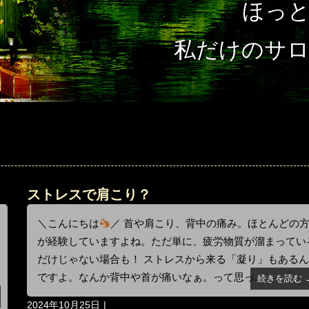
ほっ
私だけのサ
ストレスで肩こり？
＼こんにちは
／ 首や肩こり、背中の痛み。ほとんどの
が経験していますよね。ただ単に、疲労物質が溜まってい
だけじゃない場合も！ ストレスから来る「凝り」もある
ですよ。なんか背中や首が痛いなぁ。って思っ...
続きを読む 
投
2024年10月25日