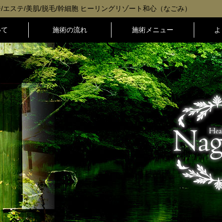
/エステ/美肌/脱毛/幹細胞 ヒーリングリゾート和心（なごみ）
いて
施術の流れ
施術メニュー
よ