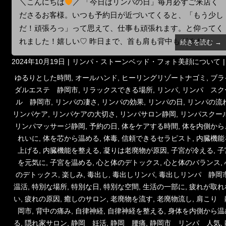
＼こんにちは
／ 「今日はリンパの日」毎月必ずご来店く
ださるお客様。いつも予約日が近づいてくると、「もう少し
だ！頑張ろっ」って思えて、仕事も頑張れます。と仰ってく
れました！嬉しい♡ 昨日まで、首も肩も背中もガチガ...
続きを読む →
投
カ
2024年10月19日
リンパ・ストーンベッド・フォト美顔について
稿
テ
タ
ゆるりとした時間
,
オールハンド
,
ヒーリングリゾートナゴミ
,
ブラ
日:
ゴ
グ
ダルエステ 静岡市
,
リラックスできる場所
,
リンパ
,
リンパ スク
リ
ル 静岡市
,
リンパの凄さ
,
リンパの効果
,
リンパの日
,
リンパの流
ー
リンパケア
,
リンパケアの大切さ
,
リンパサロン静岡
,
リンパスクー
リンパマッサージ静岡
,
予約の日
,
体をケアする時間
,
体を内側から
れいに
,
体を芯から温める
,
体毒
,
信頼できるセラピスト
,
内臓機能
上げる
,
内臓機能を整える
,
凝りは老廃物が原因
,
子宮が冷える
,
子
を元気に
,
子宮を温める
,
心と体のデトックス
,
心と体のバランス
,
のデトックス
,
楽しみ
,
毒出し
,
毒出しリンパ
,
毒出しリンパ 静岡
温活
,
特別な場所
,
特別な日
,
特別な空間
,
生活の一部に
,
疲れが取れ
い
,
疲れの原因
,
癒しのサロン
,
老廃物を流す
,
老廃物流し
,
肩こり 
岡市
,
背中の痛み
,
自律神経
,
自律神経を整える
,
身体を内側から温
る
,
隠れ家サロン
,
静岡 妊活
,
静岡 腰痛
,
静岡市 リンパ 人気
,