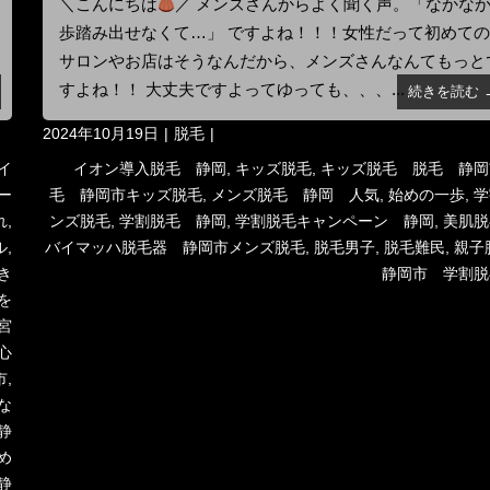
＼こんにちは
／ メンズさんからよく聞く声。「なかなか
歩踏み出せなくて…」 ですよね！！！女性だって初めて
サロンやお店はそうなんだから、メンズさんなんてもっと
すよね！！ 大丈夫ですよってゆっても、、、...
続きを読む 
投
カ
2024年10月19日
脱毛
稿
テ
タ
イ
イオン導入脱毛 静岡
,
キッズ脱毛
,
キッズ脱毛 脱毛 静岡
日:
ゴ
グ
ー
毛 静岡市キッズ脱毛
,
メンズ脱毛 静岡 人気
,
始めの一歩
,
学
リ
れ
,
ンズ脱毛
,
学割脱毛 静岡
,
学割脱毛キャンペーン 静岡
,
美肌
ー
ル
,
バイマッハ脱毛器 静岡市メンズ脱毛
,
脱毛男子
,
脱毛難民
,
親子
き
静岡市 学割脱
を
宮
心
市
,
な
静
め
静