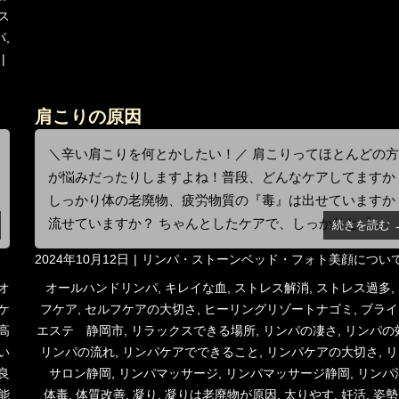
ス
パ
,
肩こりの原因
＼辛い肩こりを何とかしたい！／ 肩こりってほとんどの
が悩みだったりしますよね！普段、どんなケアしてますか
しっかり体の老廃物、疲労物質の『毒』は出せていますか
流せていますか？ ちゃんとしたケアで、しっかりと『...
続きを読む 
投
カ
2024年10月12日
リンパ・ストーンベッド・フォト美顔につい
稿
テ
タ
オ
オールハンドリンパ
,
キレイな血
,
ストレス解消
,
ストレス過多
,
日:
ゴ
グ
ケ
フケア
,
セルフケアの大切さ
,
ヒーリングリゾートナゴミ
,
ブライ
リ
高
エステ 静岡市
,
リラックスできる場所
,
リンパの凄さ
,
リンパの
ー
い
リンパの流れ
,
リンパケアでできること
,
リンパケアの大切さ
,
リ
良
サロン静岡
,
リンパマッサージ
,
リンパマッサージ静岡
,
リンパ
能
体毒
,
体質改善
,
凝り
,
凝りは老廃物が原因
,
太りやす
,
妊活
,
姿勢