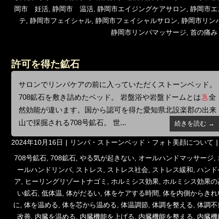
岡市 妊活
,
静岡市 温活
,
静岡市エイジングケアサロン
,
静岡市エ
テ
,
静岡市フェイシャル
,
静岡市フェイシャルサロン
,
静岡市リン
静岡市リンパマッサージ
,
首の痛み
許可を得た鉱石
サロンでリンパケアの前に入っていただくストーンベッド。
708鉱石を敷き詰めたベッド。 岩盤浴や岩盤ドームとは
全
然効能が違います。国から認可を得た愛知県北設楽郡の出来
山で採掘される708号鉱石。 世...
続きを読む →
投
カ
2024年10月16日
リンパ・ストーンベッド・フォト美顔について
稿
テ
タ
708号鉱石
,
708鉱石
,
やる気が起きない
,
オールハンドマッサージ
,
日:
ゴ
グ
ールハンドリンパ
,
ストレス
,
ストレス社会
,
ストレス緩和
,
ハンド
リ
ア
,
ヒーリングリゾートナゴミ
,
ホルミシス効果
,
ホルミシス効果の
ー
い鉱石
,
低体温
,
体がだるい
,
体をケアする時間
,
体を内側からきれ
に
,
体を温める
,
体を芯から温める
,
体温調節
,
体調を整える
,
体調不
改善
,
内臓を温める
,
内臓機能を上げる
,
内臓機能を整える
,
内臓機