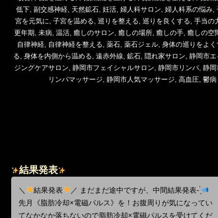
低下
,
副交感神経
,
天然鉱石
,
妊活
,
婦人科サロン
,
婦人科系の悩み
,
宮を元気に
,
子宮を温める
,
巡りを整える
,
巡りを良くする
,
手当の
更年期
,
未病
,
温活
,
癒しのサロン
,
癒しの場所
,
癒しの手
,
癒しの空
自律神経
,
自律神経を整える
,
薬石
,
薬石ジェル
,
身体の巡りをよく
る
,
身体を内側から温める
,
遠赤外線
,
鉱石
,
隠れ家サロン
,
静岡市エ
ジングケアサロン
,
静岡市フェイシャルサロン
,
静岡市リンパ
,
静岡
リンパマッサージ
,
静岡市人気マッサージ
,
高血圧
,
鬱病
結果発表
＼
結果発表
／ まだまだ途中ですが、中間結果発表- ̗̀
先月《脂肪冷却×電磁パルス》を！お腹周りが気になってい
てなかなか落ちないので脂肪冷却×電磁パルスを受けてくだ