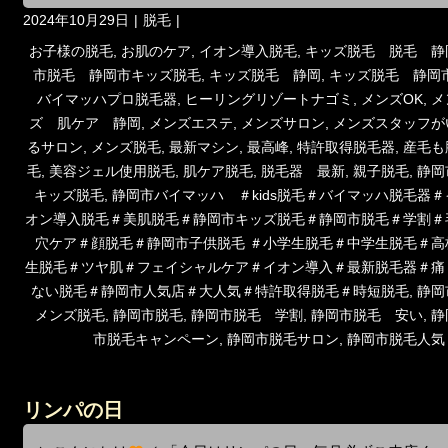
投
カ
2024年10月29日
脱毛
稿
テ
タ
お子様の脱毛
,
お肌のケア
,
イオン導入脱毛
,
キッズ脱毛 脱毛 静
日:
ゴ
グ
市脱毛 静岡市キッズ脱毛
,
キッズ脱毛 静岡
,
キッズ脱毛 静岡
リ
バイマッハプロ脱毛器
,
ヒーリングリゾートナゴミ
,
メンズOK
,
メ
ー
ズ 肌ケア 静岡
,
メンズエステ
,
メンズサロン
,
メンズスタッフが
るサロン
,
メンズ脱毛
,
最新マシン
,
最高峰
,
特許取得脱毛器
,
産毛も
毛
,
美容ジェル使用脱毛
,
肌ケア脱毛
,
脱毛器 最新
,
親子脱毛
,
静岡
キッズ脱毛
,
静岡市バイマッハ ＃kids脱毛＃バイマッハ脱毛器＃
オン導入脱毛＃美肌脱毛＃静岡市キッズ脱毛＃静岡市脱毛＃学割＃
穴ケア＃顔脱毛＃静岡市子供脱毛 ＃小学生脱毛＃中学生脱毛＃高
生脱毛＃ツヤ肌＃フェイシャルケア＃イオン導入＃最新脱毛器＃痛
ない脱毛＃静岡市人気店＃大人気＃特許取得脱毛＃時短脱毛
,
静岡
メンズ脱毛
,
静岡市脱毛
,
静岡市脱毛 学割
,
静岡市脱毛 安い
,
静
市脱毛キャンペーン
,
静岡市脱毛サロン
,
静岡市脱毛人気
リンパの日