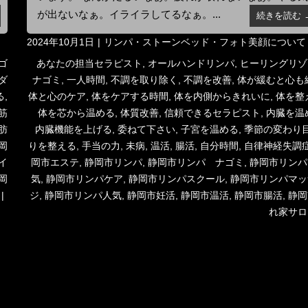
が出ないなぁ。イライラしてるなぁ。...
続きを読む 
投
カ
2024年10月1日
リンパ・ストーンベッド・フォト美顔について
稿
テ
タ
ゴ
あなたの担当セラピスト
,
オールハンドリンパ
,
ヒーリングリゾ
日:
ゴ
グ
ダ
ナゴミ
,
一人時間
,
不調を取り除く
,
不調を改善
,
体が緩むと心も
リ
る
,
体と心のケア
,
体をケアする時間
,
体を内側からきれいに
,
体を整
ー
筋
体を芯から温める
,
体質改善
,
信頼できるセラピスト
,
内臓を温
肪
内臓機能を上げる
,
委ねて下さい
,
子宮を温める
,
季節の変わり
岡
りを整える
,
手当の力
,
未病
,
温活
,
腸活
,
自分時間
,
自律神経失調
イ
岡市エステ
,
静岡市リンパ
,
静岡市リンパ ナゴミ
,
静岡市リンパ
岡
気
,
静岡市リンパケア
,
静岡市リンパスクール
,
静岡市リンパマッ
ジ
,
静岡市リンパ人気
,
静岡市妊活
,
静岡市温活
,
静岡市腸活
,
静岡
れ家サロ