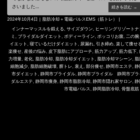
さいました...
続きを読む →
投
カ
2024年10月4日
脂肪冷却＋電磁パルスEMS（筋トレ）
稿
テ
タ
インナーマッスルを鍛える
,
サイズダウン
,
ヒーリングリゾートナ
日:
ゴ
グ
ミ
,
ブライダルダイエット
,
ボディーライン
,
ポッコリお腹
,
二の腕
リ
イエット
,
寝ているだけダイエット
,
尿漏れ
,
引き締め
,
楽して痩せ
ー
楽痩せ
,
産後の悩み
,
皮下脂肪にアプローチ
,
筋力アップ
,
筋力低下
,
力増量
,
老化
,
脂肪冷却
,
脂肪冷却ダイエット
,
脂肪冷却マシーン
,
脂
細胞減少
,
脂肪細胞破壊
,
膣トレ
,
衰え
,
部分痩せ
,
静岡市エステ
,
静
市ダイエット
,
静岡市ブライダル
,
静岡市ブライダル 静岡市ブラ
ダルエステ
,
静岡市痩身
,
静岡市脂肪冷却
,
静岡市隠れ家サロン
,
静
市電磁パルス
,
静岡脂肪冷却
,
骨盤底筋