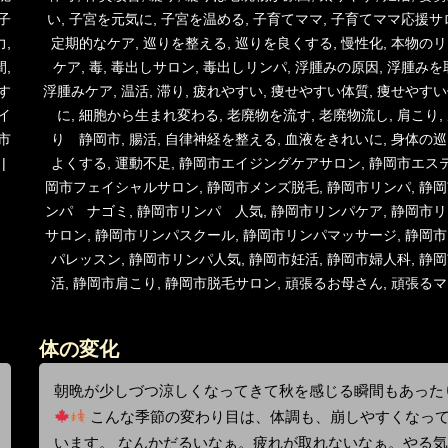
子
い
,
子宮を元気に
,
子宮を温める
,
子育てママ
,
子育てママ応援サ
力
,
定期的なケア
,
巡りを整える
,
巡りを良くする
,
慢性化
,
本物のリ
間
,
ケア
,
毒
,
毒出しサロン
,
毒出しリンパ
,
浮腫みの原因
,
浮腫みを
す
浮腫みケア
,
温活
,
滞り
,
疲れやすい
,
痩せやすい体質
,
痩せやすい
イ
に
,
細胞から生まれ変わる
,
老廃物を流す
,
老廃物流し
,
肩こり
,
市
り 静岡市
,
腸活
,
自律神経を整える
,
血液をきれいに
,
身体の巡
よくする
,
運動不足
,
静岡市エイジングケアサロン
,
静岡市エス
岡市フェイシャルサロン
,
静岡市メンズ脱毛
,
静岡市リンパ
,
静岡
ンパ ナゴミ
,
静岡市リンパ 人気
,
静岡市リンパケア
,
静岡市リ
サロン
,
静岡市リンパスクール
,
静岡市リンパマッサージ
,
静岡市
パレッスン
,
静岡市リンパ人気
,
静岡市妊活
,
静岡市婦人科
,
静岡
活
,
静岡市肩こり
,
静岡市脱毛サロン
,
頑張るお母さん
,
頑張るマ
体の変化
朝晩が少しづつ涼しくなってきて秋を感じる瞬間もあった
こんな季節の変わり目は、体調も、崩しやすくなっ
います。 なんかだるいなぁ。疲れが取れないなぁ。やる