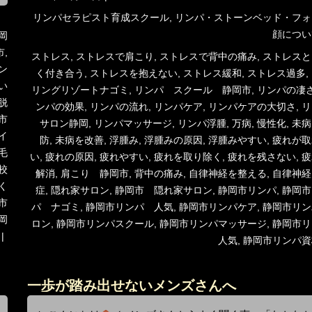
稿
カ
リンパセラピスト育成スクール
,
リンパ・ストーンベッド・フォ
日:
テ
顔につい
岡
ゴ
市
,
タ
ストレス
,
ストレスで肩こり
,
ストレスで背中の痛み
,
ストレスと
リ
ン
グ
く付き合う
,
ストレスを抱えない
,
ストレス緩和
,
ストレス過多
,
ー
い
リングリゾートナゴミ
,
リンパ スクール 静岡市
,
リンパの凄
脱
ンパの効果
,
リンパの流れ
,
リンパケア
,
リンパケアの大切さ
,
リ
市
サロン静岡
,
リンパマッサージ
,
リンパ浮腫
,
万病
,
慢性化
,
未病
イ
防
,
未病を改善
,
浮腫み
,
浮腫みの原因
,
浮腫みやすい
,
疲れが取
毛
い
,
疲れの原因
,
疲れやすい
,
疲れを取り除く
,
疲れを残さない
,
疲
校
解消
,
肩こり 静岡市
,
背中の痛み
,
自律神経を整える
,
自律神経
く
症
,
隠れ家サロン
,
静岡市 隠れ家サロン
,
静岡市リンパ
,
静岡市
市
パ ナゴミ
,
静岡市リンパ 人気
,
静岡市リンパケア
,
静岡市リン
岡
ロン
,
静岡市リンパスクール
,
静岡市リンパマッサージ
,
静岡市リ
人気
,
静岡市リンパ資
一歩が踏み出せないメンズさんへ