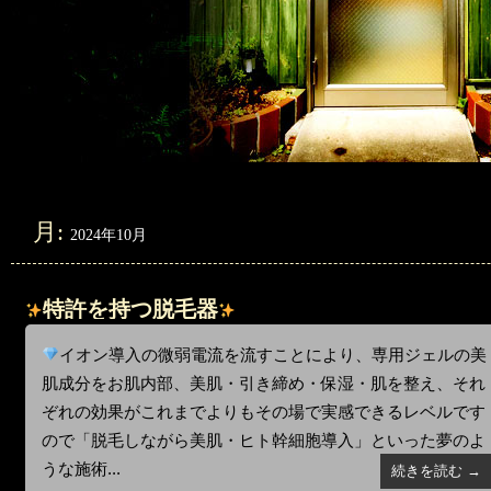
月:
2024年10月
特許を持つ脱毛器
イオン導入の微弱電流を流すことにより、専用ジェルの美
肌成分をお肌内部、美肌・引き締め・保湿・肌を整え、それ
ぞれの効果がこれまでよりもその場で実感できるレベルです
ので「脱毛しながら美肌・ヒト幹細胞導入」といった夢のよ
うな施術...
続きを読む →