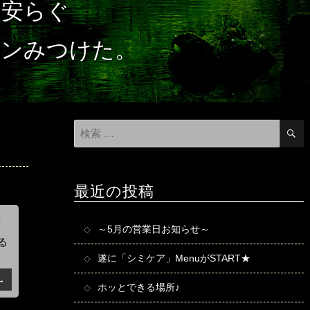
と安らぐ
ロンみつけた。
検
索
対
象:
最近の投稿
方
～5月の営業日お知らせ～
る
遂に「シミケア」MenuがSTART★
ん
→
ホッとできる場所♪