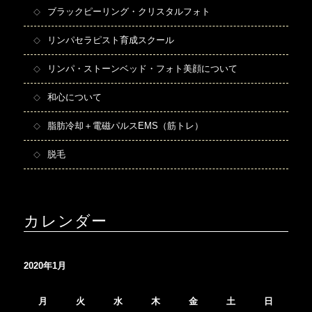
ブラックピーリング・クリスタルフォト
リンパセラピスト育成スクール
リンパ・ストーンベッド・フォト美顔について
和心について
脂肪冷却＋電磁パルスEMS（筋トレ）
脱毛
カレンダー
2020年1月
月
火
水
木
金
土
日