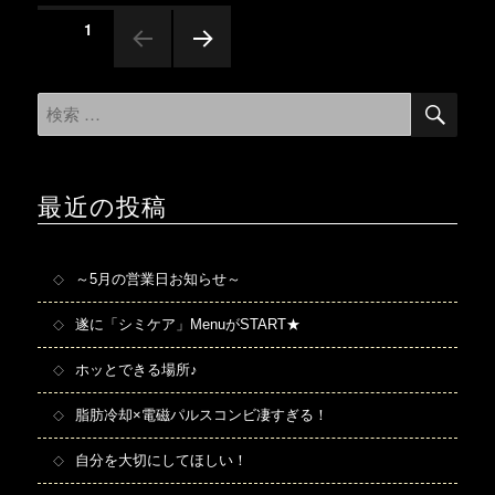
リ
投
ページ
1
ー
稿
ナ
次のペ
ビ
ージ
検
検
ゲ
索
索
ー
対
シ
象:
ョ
ン
最近の投稿
～5月の営業日お知らせ～
遂に「シミケア」MenuがSTART★
ホッとできる場所♪
脂肪冷却×電磁パルスコンビ凄すぎる！
自分を大切にしてほしい！