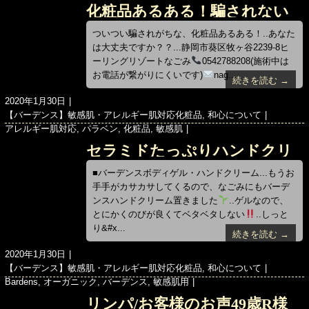
ゴ
グ
化粧品あるある！騙されない
リ
ー
で！
ついつい騙されがちな、化粧品あるある！..あなた
は大丈夫ですか？？...静岡市葵区牧ヶ谷2239-8ヒ
ーリングリゾートなごみ
0542788208(施術中は
お電話が繋がりにくいです)
nag...
続きを読む →
投
2020年1月30日
稿
カ
【バーデンス】敏感肌・アレルギー肌対応化粧品
,
和心について
日:
テ
タ
アレルギー肌対応
,
パラベン
,
化粧品
,
敏感肌
ゴ
グ
セラミドたっぷりハンドクリ
リ
ー
ーム
■バーデンスボディゲル・ハンドクリーム...もうお
手手がカサカサしてくるので、なごみにもバーデ
ンスハンドクリーム置きました
..ゲルなので、
とにかくのびが良くてベタベタしない
..しっと
り&#x...
続きを読む →
投
2020年1月30日
稿
カ
【バーデンス】敏感肌・アレルギー肌対応化粧品
,
和心について
日:
テ
タ
Bardens
,
オーガニック
,
バーデンス
,
敏感肌用
ゴ
グ
リンパ/お客様のお声49歳R様
リ