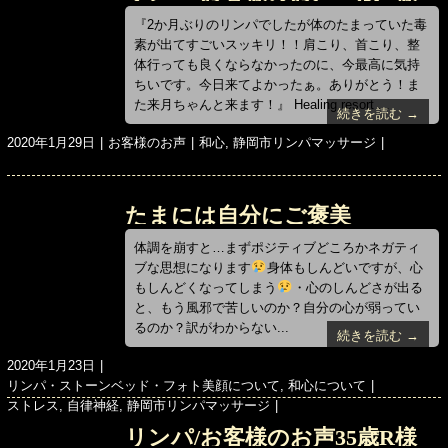
ー
『2か月ぶりのリンパでしたが体のたまっていた毒
素が出てすごいスッキリ！！肩こり、首こり、整
体行っても良くならなかったのに、今最高に気持
ちいです。今日来てよかったぁ。ありがとう！ま
た来月ちゃんと来ます！』 Healing resort ...
続きを読む →
投
カ
タ
2020年1月29日
お客様のお声
和心
,
静岡市リンパマッサージ
稿
テ
グ
日:
ゴ
リ
たまには自分にご褒美
ー
を・・・
体調を崩すと…まずポジティブどころかネガティ
ブな思想になります
身体もしんどいですが、心
もしんどくなってしまう
・心のしんどさが出る
と、もう風邪で苦しいのか？自分の心が弱ってい
るのか？訳がわからない...
続きを読む →
投
2020年1月23日
稿
カ
リンパ・ストーンベッド・フォト美顔について
,
和心について
日:
テ
タ
ストレス
,
自律神経
,
静岡市リンパマッサージ
ゴ
グ
リンパ/お客様のお声35歳R様
リ