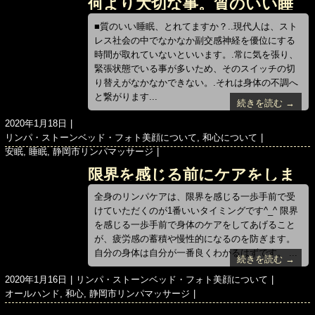
何より大切な事。質のいい睡
ー
眠をZzz
■質のいい睡眠、とれてますか？..現代人は、スト
レス社会の中でなかなか副交感神経を優位にする
時間が取れていないといいます。.常に気を張り、
緊張状態でいる事が多いため、そのスイッチの切
り替えがなかなかできない。.それは身体の不調へ
と繋がります...
続きを読む →
投
2020年1月18日
稿
カ
リンパ・ストーンベッド・フォト美顔について
,
和心について
日:
テ
タ
安眠
,
睡眠
,
静岡市リンパマッサージ
ゴ
グ
限界を感じる前にケアをしま
リ
ー
しょう！
全身のリンパケアは、限界を感じる一歩手前で受
けていただくのが1番いいタイミングです^_^ 限界
を感じる一歩手前で身体のケアをしてあげること
が、疲労感の蓄積や慢性的になるのを防ぎます。
自分の身体は自分が一番良くわかるはずです。 ...
続きを読む →
投
カ
2020年1月16日
リンパ・ストーンベッド・フォト美顔について
稿
タ
テ
オールハンド
,
和心
,
静岡市リンパマッサージ
日:
グ
ゴ