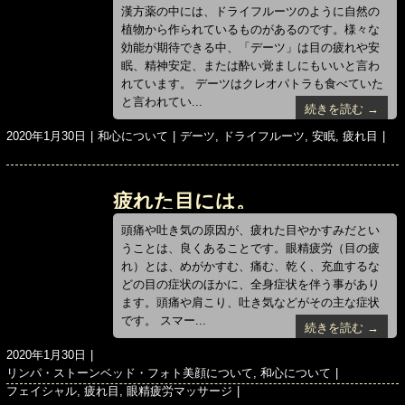
ツ」！！
漢方薬の中には、ドライフルーツのように自然の
植物から作られているものがあるのです。様々な
効能が期待できる中、「デーツ」は目の疲れや安
眠、精神安定、または酔い覚ましにもいいと言わ
れています。 デーツはクレオパトラも食べていた
と言われてい...
続きを読む →
投
カ
タ
2020年1月30日
和心について
デーツ
,
ドライフルーツ
,
安眠
,
疲れ目
稿
テ
グ
日:
ゴ
リ
疲れた目には。
ー
頭痛や吐き気の原因が、疲れた目やかすみだとい
うことは、良くあることです。眼精疲労（目の疲
れ）とは、めがかすむ、痛む、乾く、充血するな
どの目の症状のほかに、全身症状を伴う事があり
ます。頭痛や肩こり、吐き気などがその主な症状
です。 スマー...
続きを読む →
投
2020年1月30日
稿
カ
リンパ・ストーンベッド・フォト美顔について
,
和心について
日:
テ
タ
フェイシャル
,
疲れ目
,
眼精疲労マッサージ