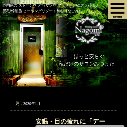
静岡県の ストーンベッド/リンパ マッサージ/エステ/美肌/
脱毛/幹細胞 ヒーリングリゾート和心（なごみ）
menu
ほっと安らぐ
私だけのサロンみつけた。
月:
2020年1月
安眠・目の疲れに「デー