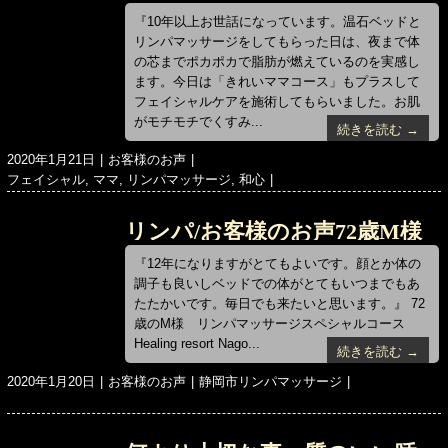
ー
『10年以上お世話になっています。温石ベッドと
リンパマッサージをしてもらった日は、夜まで体
の芯までポカポカで脂肪が燃えているのを実感し
ます。今日は「きれいママコース」もプラスして
フェイシャルケアを施術してもらいました。お肌
がモチモチでくすみ...
続きを読む →
投
カ
2020年1月21日
お客様のお声
稿
タ
テ
フェイシャル
,
ママ
,
リンパマッサージ
,
和心
日:
グ
ゴ
リ
リンパ/お客様のお声72歳M様
ー
『12年になりますがとてもよいです。顔とか体の
調子も良いしベッドでの体がとてもいつまでもあ
たたかいです。毎日でも来たいと思います。』 72
歳のM様 リンパマッサージスペシャルコース
Healing resort Nago...
続きを読む →
投
カ
タ
2020年1月20日
お客様のお声
静岡市リンパマッサージ
稿
テ
グ
日:
ゴ
リ