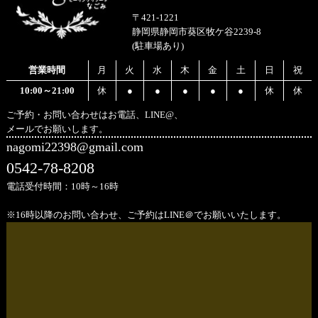
〒421-1221
静岡県静岡市葵区牧ケ谷2239-8
(駐車場あり)
営業時間
月
火
水
木
金
土
日
祝
10:00～21:00
休
●
●
●
●
●
休
休
ご予約・お問い合わせはお電話、LINE@、
メールでお願いします。
nagomi22398@gmail.com
0542-78-8208
電話受付時間：10時～16時
※16時以降のお問い合わせ、ご予約はLINE＠でお願いいたします。