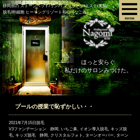
静岡県の ストーンベッド/リンパ マッサージ/エステ/美肌/
脱毛/幹細胞 ヒーリングリゾート和心（なごみ）
menu
ほっと安らぐ
私だけのサロンみつけた。
プールの授業で恥ずかしい・・
投
カ
2021年7月15日
脱毛
稿
タ
テ
V3ファンデーション 静岡
,
いちご鼻
,
イオン導入脱毛
,
キッズ脱
日:
グ
ゴ
毛
,
キッズ脱毛 静岡
,
クリスタルフォト
,
ターンオーバー
,
ターン