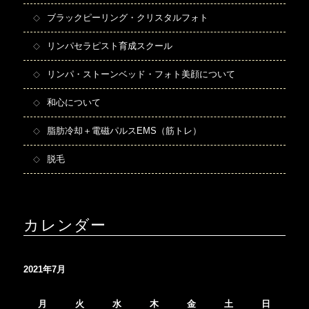
ブラックピーリング・クリスタルフォト
リンパセラピスト育成スクール
リンパ・ストーンベッド・フォト美顔について
和心について
脂肪冷却＋電磁パルスEMS（筋トレ）
脱毛
カレンダー
2021年7月
月
火
水
木
金
土
日