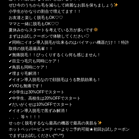
ぜひ今のうちから毛を減らして綺麗なお肌を保ちましょう
小学生がかなりの割合で増えてます！！
お友達と楽しく脱毛もOK♡♡
ママと一緒に脱毛もOK♡♡
夏休みからスタートを考えている方が多いです‪
まずはお試しクーポンで体験してください♡
✔︎同時にイオン導入脱毛が出来るのはバイマッハ機器だけ！！特許
取得の脱毛器最高峯！！
✔︎無痛脱毛！！びっくりするくら何も感じません！
✔︎目立つ毛穴も同時にケア！
✔︎鳥肌も同時にケア！
✔︎埋まり毛解消！
✔︎イオン導入脱毛なので顔脱毛はうる艶肌効果も！
✔︎VIOも無痛です！
✔︎小学生は30%OFFでスタート
✔︎中学生、高校生は20%OFFでスタート
✔︎だいがくせは10%OFFでスタート
✔︎イオン導入脱毛で黒ずみ解消！
、、、等々！！！
せっかく脱毛するなら最高の機器で最高の美肌を
ホットペッパービューティーよりご予約可能★初回お試しクーポン
でまずはお試しください(*^-^*)