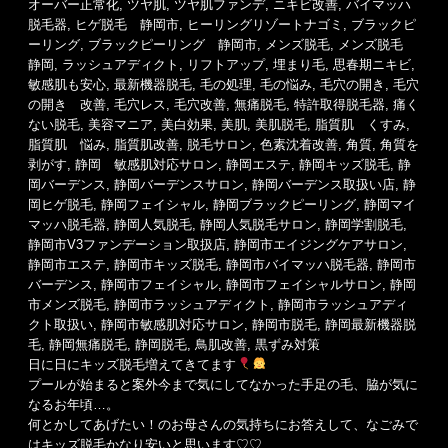
リ
オーバー正常化
,
ツヤ肌
,
ツヤ肌ファンデ
,
ニキビ改善
,
バイマッハ
ー
脱毛器
,
ヒゲ脱毛 静岡市
,
ヒーリングリゾートナゴミ
,
ブラックピ
ーリング
,
ブラックピーリング 静岡市
,
メンズ脱毛
,
メンズ脱毛
静岡
,
ラッシュアディクト
,
リフトアップ
,
埋まり毛
,
思春期ニキビ
,
敏感肌も安心
,
最新機器脱毛
,
毛の処理
,
毛の悩み
,
毛穴の開き
,
毛穴
の開き 改善
,
毛穴レス
,
毛穴改善
,
無痛脱毛
,
特許取得脱毛器
,
痛く
ない脱毛
,
美容マニア
,
美白効果
,
美肌
,
美肌脱毛
,
脂質肌 くすみ
,
脂質肌 悩み
,
脂質肌改善
,
脱毛サロン
,
色素沈着改善
,
角質
,
角質を
剥がす
,
静岡 敏感肌対応サロン
,
静岡エステ
,
静岡キッズ脱毛
,
静
岡バーデンス
,
静岡バーデンスサロン
,
静岡バーデンス取扱い店
,
静
岡ヒゲ脱毛
,
静岡フェイシャル
,
静岡ブラックピーリング
,
静岡マイ
マッハ脱毛器
,
静岡人気脱毛
,
静岡人気脱毛サロン
,
静岡学割脱毛
,
静岡市V3ファンデーション取扱店
,
静岡市エイジングケアサロン
,
静岡市エステ
,
静岡市キッズ脱毛
,
静岡市バイマッハ脱毛器
,
静岡市
バーデンス
,
静岡市フェイシャル
,
静岡市フェイシャルサロン
,
静岡
市メンズ脱毛
,
静岡市ラッシュアディクト
,
静岡市ラッシュアディ
クト取扱い
,
静岡市敏感肌対応サロン
,
静岡市脱毛
,
静岡最新機器脱
毛
,
静岡無痛脱毛
,
静岡脱毛
,
鳥肌改善
,
黒ずみ対策
日に日にキッズ脱毛増えてきてます
プールが始まると案外今まで気にしてなかった手足の毛、脇が気に
なるお年頃…。
何とかしてあげたい！のお母さんの気持ちにお答えして、なごみで
はキッズ脱毛かなり安いと思います♡♡