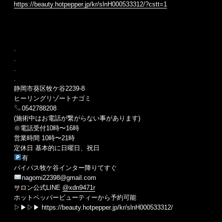
https://beauty.hotpepper.jp/kr/slnH000533312/?cstt=1
.
.
.
.
静岡市葵区牧ケ谷2239-8
ヒーリングリゾートナゴミ
0542788208
(施術中はお電話が繋がらない事があります)
※電話受付10時〜16時
営業時間 10時〜21時
定休日 基本的に日曜日、祝日
有
バイパス牧ケ谷インター降りてすぐ
nagomi22398@gmail.com
サロン公式LINE
@xdn9471r
ホットペッパービューティーから予約可能
▷▶︎▷▶︎ https://beauty.hotpepper.jp/kr/slnH000533312/