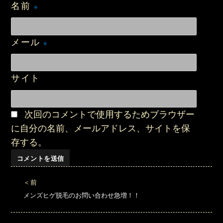
名前
※
メール
※
サイト
次回のコメントで使用するためブラウザー
に自分の名前、メールアドレス、サイトを保
存する。
投
稿
前
ナ
過
メンズヒゲ脱毛のお問い合わせ急増！！
ビ
去
ゲ
の
ー