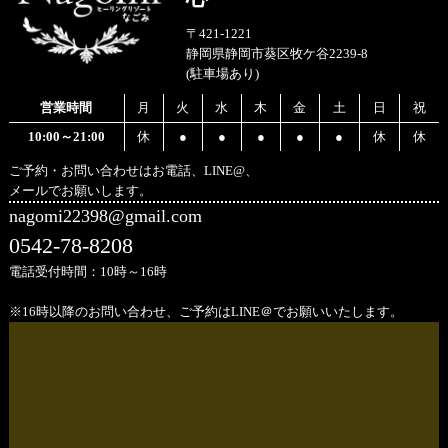
〒421-1221
静岡県静岡市葵区牧ケ谷2239-8
(駐車場あり)
営業時間
月
火
水
木
金
土
日
祝
10:00～21:00
休
●
●
●
●
●
休
休
ご予約・お問い合わせはお電話、LINE@、
メールでお願いします。
nagomi22398@gmail.com
0542-78-8208
電話受付時間：10時～16時
※16時以降のお問い合わせ、ご予約はLINE＠でお願いいたします。