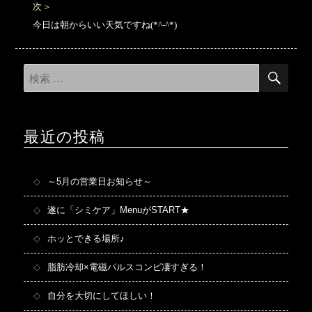
投
次
シ
稿:
次
ョ
今日は朝からいい天気ですね(*^-^*)
の
ン
投
稿:
検
検
索
索
対
象:
最近の投稿
～5月の営業日お知らせ～
遂に「シミケア」MenuがSTART★
ホッとできる場所♪
脂肪冷却×電磁パルスコンビ凄すぎる！
自分を大切にしてほしい！