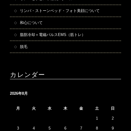
リンパ・ストーンベッド・フォト美顔について
和心について
脂肪冷却＋電磁パルスEMS（筋トレ）
脱毛
カレンダー
2026年8月
月
火
水
木
金
土
日
1
2
3
4
5
6
7
8
9