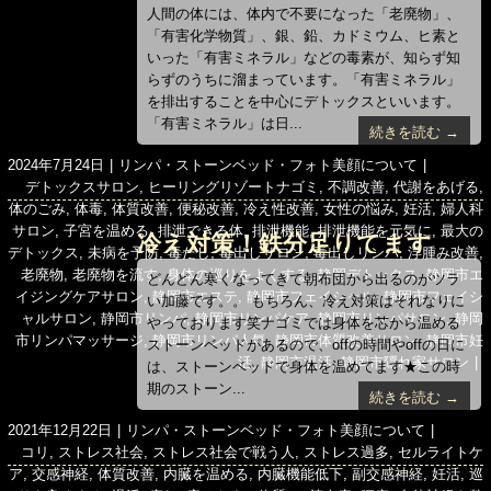
か？
人間の体には、体内で不要になった「老廃物」、
「有害化学物質」、銀、鉛、カドミウム、ヒ素と
いった「有害ミネラル」などの毒素が、知らず知
らずのうちに溜まっています。「有害ミネラル」
を排出することを中心にデトックスといいます。
「有害ミネラル」は日...
続きを読む →
投
カ
2024年7月24日
リンパ・ストーンベッド・フォト美顔について
稿
タ
テ
デトックスサロン
,
ヒーリングリゾートナゴミ
,
不調改善
,
代謝をあげる
,
日:
グ
ゴ
体のごみ
,
体毒
,
体質改善
,
便秘改善
,
冷え性改善
,
女性の悩み
,
妊活
,
婦人科
リ
サロン
,
子宮を温める
,
排泄できる体
,
排泄機能
,
排泄機能を元気に
,
最大の
冷え対策！鉄分足りてます
ー
デトックス
,
未病を予防
,
毒だし
,
毒出しサロン
,
毒出しリンパ
,
浮腫み改善
,
老廃物
,
老廃物を流す
,
身体の巡りをよくする
,
静岡デトックス
,
静岡市エ
か？
どんどん寒くなってきて朝布団から出るのがツラ
イジングケアサロン
,
静岡市エステ
,
静岡市フェイシャル
,
静岡市フェイシ
い加藤です。。 もちろん、冷え対策はそれなりに
ャルサロン
,
静岡市リンパ
,
静岡市リンパケア
,
静岡市リンパサロン
,
静岡
やっております笑ナゴミでは身体を芯から温める
市リンパマッサージ
,
静岡市リンパ人気
,
静岡市体質改善サロン
,
静岡市妊
ストーンベッドがあるので、offの時間やoffの日に
活
,
静岡市温活
,
静岡市隠れ家サロン
は、ストーンベッドで身体を温めてます★この時
期のストーン...
続きを読む →
投
カ
2021年12月22日
リンパ・ストーンベッド・フォト美顔について
稿
タ
テ
コリ
,
ストレス社会
,
ストレス社会で戦う人
,
ストレス過多
,
セルライトケ
日:
グ
ゴ
ア
,
交感神経
,
体質改善
,
内臓を温める
,
内臓機能低下
,
副交感神経
,
妊活
,
巡