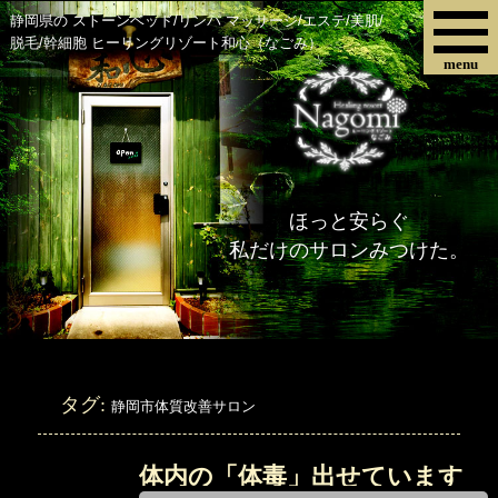
静岡県の ストーンベッド/リンパ マッサージ/エステ/美肌/
脱毛/幹細胞 ヒーリングリゾート和心（なごみ）
menu
ほっと安らぐ
私だけのサロンみつけた。
タグ:
静岡市体質改善サロン
体内の「体毒」出せています