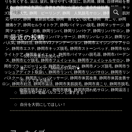
リ
りを良くする
,
温活
,
疲れ
,
痩せやすい体質に
,
筋肉痛
,
腰痛
,
自律神経を整
ー
える
,
自律神経失調症
,
身体を内側から温める
,
遠赤外線効果
,
静岡 キッ
検
検
索
ズ脱毛 人気
,
静岡 ピーリング
,
静岡 人気脱毛サロン
,
静岡 敏感肌対
索
応サロン
,
静岡 最新脱毛器
,
静岡 痛くない脱毛
,
静岡 肩こり
,
静岡
対
腰痛ケア
,
静岡セルライトケア
,
静岡バイマッハ脱毛
,
静岡マッサージ
,
静
象:
岡マッサージ 資格
,
静岡リンパ
,
静岡リンパケア
,
静岡リンパサロン
,
静
最近の投稿
岡リンパスクール
,
静岡リンパマッサージ
,
静岡リンパレッスン
,
静岡リン
パ人気
,
静岡妊活
,
静岡市V3ファンデーション
,
静岡市エイジングケアサロ
ン
,
静岡市エステ
,
静岡市キッズ脱毛
,
静岡市ストーンベッド
,
静岡市セル
ライトケア
,
静岡市ダイエット
,
静岡市バイマッハ脱毛器
,
静岡市バーデン
～5月の営業日お知らせ～
ス
,
静岡市ヒゲ脱毛
,
静岡市フェイシャル
,
静岡市フェイシャルサロン
,
静
岡市ブラックピーリング
,
静岡市マッサージ
,
静岡市メンズ脱毛
,
静岡市ラ
遂に「シミケア」MenuがSTART★
ッシュアディクト取扱い
,
静岡市リンパ
,
静岡市リンパサロン
,
静岡市リン
パスクール
,
静岡市リンパマッサージ
,
静岡市体質改善
,
静岡市体質改善サ
ホッとできる場所♪
ロン
,
静岡市妊活
,
静岡市温活
,
静岡市美肌脱毛
,
静岡市肩こり
,
静岡市脱毛
,
静岡市脱毛サロン
,
静岡市腰痛
,
静岡市隠れ処サロン
,
静岡温活
脂肪冷却×電磁パルスコンビ凄すぎる！
自分を大切にしてほしい！