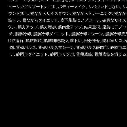
日:
ゴ
グ
ヒーリングリゾートナゴミ
,
ボディーメイク
,
リバウンドしない
,
リ
リ
ウンド無し
,
寝ながらサイズダウン
,
寝ながらトレーニング
,
寝なが
ー
筋トレ
,
根ながらダイエット
,
皮下脂肪にアプローチ
,
確実なサイズ
ウン
,
筋力アップ
,
筋力増加
,
筋肉量アップ
,
結果重視
,
脂肪にアプロ
チ
,
脂肪冷却
,
脂肪冷却ダイエット
,
脂肪冷却マシーン
,
脂肪冷却痩
脂肪溶解
,
脂肪燃焼
,
脂肪細胞減少
,
膣トレ
,
部分痩せ
,
隠れ家サロン
岡
,
電磁パルス
,
電磁パルスマシーン
,
電磁パルス静岡市
,
静岡市エ
テ
,
静岡市ダイエット
,
静岡市リンパ
,
骨盤底筋
,
骨盤底筋を鍛える