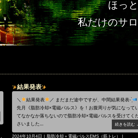
ほっ
私だけのサ
結果発表
＼
結果発表
／ まだまだ途中ですが、中間結果発表- ̗̀
先月《脂肪冷却×電磁パルス》を！お腹周りが気になって
てなかなか落ちないので脂肪冷却×電磁パルスを受けてく
さいました...
続きを読む 
投
カ
2024年10月4日
脂肪冷却＋電磁パルスEMS（筋トレ）
ン
,