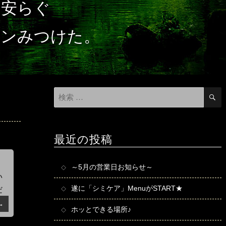
と安らぐ
ロンみつけた。
検
索
対
象:
最近の投稿
～5月の営業日お知らせ～
い
遂に「シミケア」MenuがSTART★
だ
→
ホッとできる場所♪