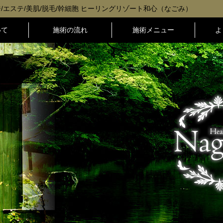
/エステ/美肌/脱毛/幹細胞 ヒーリングリゾート和心（なごみ）
いて
施術の流れ
施術メニュー
よ