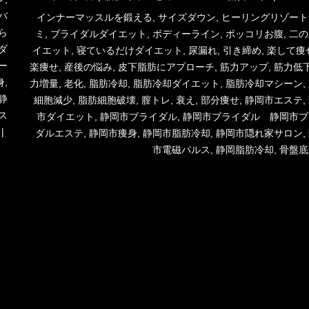
稿
テ
バ
タ
インナーマッスルを鍛える
,
サイズダウン
,
ヒーリングリゾート
日:
ゴ
ら
グ
ミ
,
ブライダルダイエット
,
ボディーライン
,
ポッコリお腹
,
二の
リ
ダ
イエット
,
寝ているだけダイエット
,
尿漏れ
,
引き締め
,
楽して痩
ー
ー
楽痩せ
,
産後の悩み
,
皮下脂肪にアプローチ
,
筋力アップ
,
筋力低
身
,
力増量
,
老化
,
脂肪冷却
,
脂肪冷却ダイエット
,
脂肪冷却マシーン
,
静
細胞減少
,
脂肪細胞破壊
,
膣トレ
,
衰え
,
部分痩せ
,
静岡市エステ
,
ス
市ダイエット
,
静岡市ブライダル
,
静岡市ブライダル 静岡市ブ
ダルエステ
,
静岡市痩身
,
静岡市脂肪冷却
,
静岡市隠れ家サロン
,
市電磁パルス
,
静岡脂肪冷却
,
骨盤底