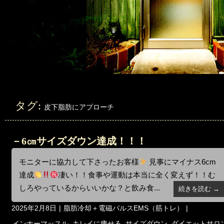
タグ:
皮下脂肪にアプローチ
－6㎝サイズダウン達成！！！
モニターに協力して下さったお客様
見事にマイナス6cm
達成
凄い！！食事や運動は本当に全く変えず！！む
しろやっているからいいかな？と飲み食...
続きを読む →
投
カ
2025年2月8日
脂肪冷却＋電磁パルスEMS（筋トレ）
稿
テ
タ
インナーマッスル
,
キレイに痩せる
,
サイズダウン
,
ダイエットサロ